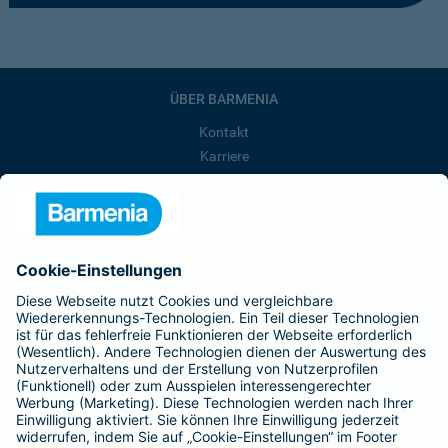
ÜBER BARMENIA
Kontakt
Karriere
Presse
Unternehmen
Anfahrt
Affiliate-Partner werden
Barmenia ist Teil der BarmeniaGothaer
BELIEBTE SEITEN
Kranken-Zusatzversicherung
Tierversicherungen
Haftpflichtversicherung
Hausratversicherung