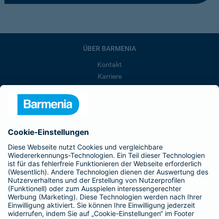
ÜBER BARMENIA
Kontakt
Karriere
Presse
Unternehmen
Anfahrt
Affiliate-Partner werden
Barmenia ist Teil der BarmeniaGothaer
BELIEBTE SEITEN
Kranken-Zusatzversicherung
Tierversicherungen
Haftpflichtversicherung
Hausratversicherung