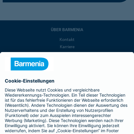
ÜBER BARMENIA
Kontakt
Karriere
Presse
Unternehmen
Anfahrt
Affiliate-Partner werden
Barmenia ist Teil der BarmeniaGothaer
BELIEBTE SEITEN
Kranken-Zusatzversicherung
Tierversicherungen
Haftpflichtversicherung
Hausratversicherung