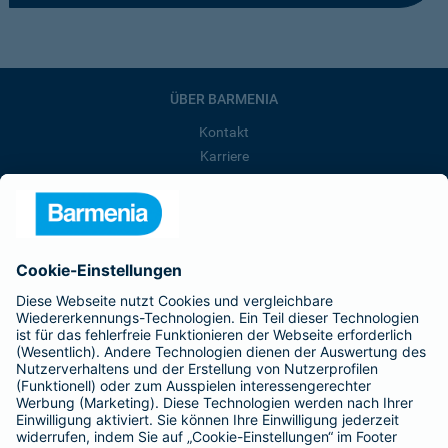
ÜBER BARMENIA
Kontakt
Karriere
Presse
Unternehmen
Anfahrt
Affiliate-Partner werden
Barmenia ist Teil der BarmeniaGothaer
BELIEBTE SEITEN
Kranken-Zusatzversicherung
Tierversicherungen
Haftpflichtversicherung
Hausratversicherung