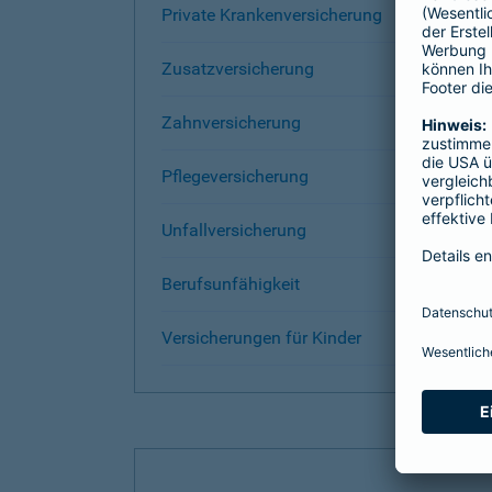
Private Krankenversicherung
Zusatzversicherung
Zahnversicherung
Pflegeversicherung
Unfallversicherung
Berufsunfähigkeit
Versicherungen für Kinder