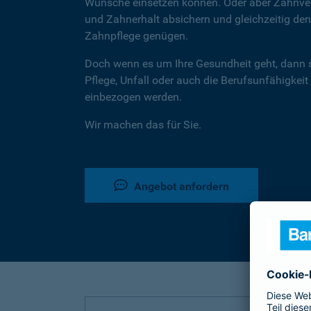
Wünsche einsetzen können. Oder aber Zahnver
und Zahnerhalt absichern und gleichzeitig d
Zahnpflege genügen.
Doch wenn es um Ihre Gesundheit geht, dann 
Pflege, Unfall oder auch die Berufsunfähigkeit
einbezogen werden.
Wir machen das für Sie.
Angebot anfordern