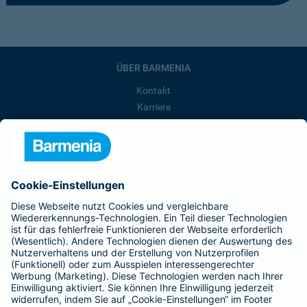
ÜBER BARMENIA
Kontakt
Karriere
Presse
Unternehmen
Anfahrt
Affiliate-Partner werden
Barmenia ist Teil der BarmeniaGothaer
BELIEBTE SEITEN
Kranken-Zusatzversicherung
Tierversicherungen
Haftpflichtversicherung
Hausratversicherung