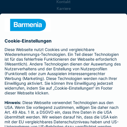
Kontakt
Karriere
Presse
Unternehmen
Anfahrt
Affiliate-Partner werden
Barmenia ist Teil der BarmeniaGothaer
BELIEBTE SEITEN
Kranken-Zusatzversicherung
Tierversicherungen
Haftpflichtversicherung
Hausratversicherung
SERVICE
Adresse ändern
Schaden melden
Kilometerstandsmeldung
Serviceübersicht