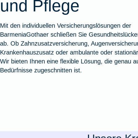
und Pflege
Oldtimerversicherung
Augenzusatzversicherung
Zur Serviceübersicht
Rundum-
Jagd- un
Sterbeg
Vermögensschadenversicherung
Sportwaf
Inhalt
Zur P
Mit den individuellen Versicherungslösungen der
Fahrradversicherung
Pflegemonatsgeld
Haus- un
Altersv
BarmeniaGothaer schließen Sie Gesundheitslück
Cyber-Versicherung
Wohnungs
Jäger-Sch
Warent
ab. Ob Zahnzusatzversicherung, Augenversicheru
Zur Produktübersicht
Zur Produktübersicht
Zur Pr
Krankenhauszusatz oder ambulante oder stationär
Zur Produktübersicht
Zur Pro
Zur Pro
Zur 
Wir bieten Ihnen eine flexible Lösung, die genau a
Bedürfnisse zugeschnitten ist.
Spezialversicherungen
Filmversicherung
Kunstversicherung