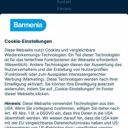
Kontakt
Karriere
Presse
Unternehmen
Anfahrt
Affiliate-Partner werden
Barmenia ist Teil der BarmeniaGothaer
BELIEBTE SEITEN
Kranken-Zusatzversicherung
Tierversicherungen
Haftpflichtversicherung
Hausratversicherung
SERVICE
Adresse ändern
Schaden melden
Kilometerstandsmeldung
Serviceübersicht