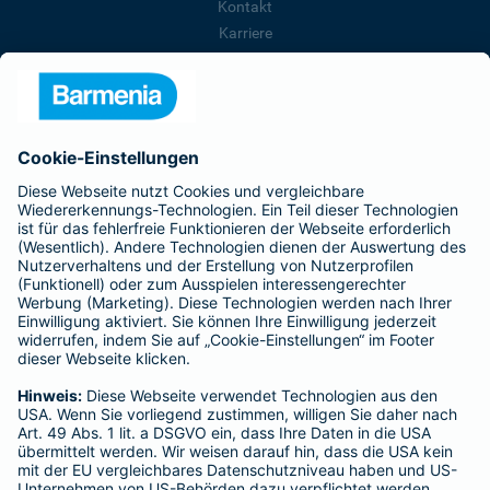
Kontakt
Karriere
Presse
Unternehmen
Anfahrt
Affiliate-Partner werden
Barmenia ist Teil der BarmeniaGothaer
BELIEBTE SEITEN
Kranken-Zusatzversicherung
Tierversicherungen
Haftpflichtversicherung
Hausratversicherung
SERVICE
Adresse ändern
Schaden melden
Kilometerstandsmeldung
Serviceübersicht