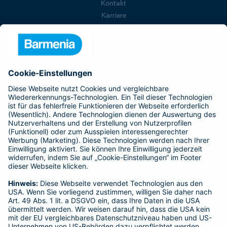
Kontakt
Karriere
Presse
Unternehmen
Anfahrt
Affiliate-Partner werden
Barmenia ist Teil der BarmeniaGothaer
BELIEBTE SEITEN
Kranken-Zusatzversicherung
Tierversicherungen
Haftpflichtversicherung
Hausratversicherung
SERVICE
Adresse ändern
Schaden melden
Kilometerstandsmeldung
Serviceübersicht