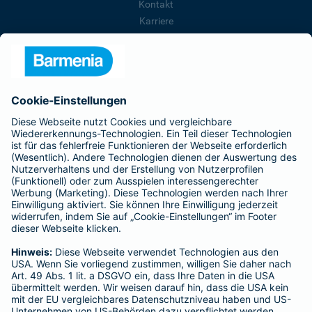
Kontakt
Karriere
Presse
Unternehmen
Anfahrt
Affiliate-Partner werden
Barmenia ist Teil der BarmeniaGothaer
BELIEBTE SEITEN
Kranken-Zusatzversicherung
Tierversicherungen
Haftpflichtversicherung
Hausratversicherung
SERVICE
Adresse ändern
Schaden melden
Kilometerstandsmeldung
Serviceübersicht