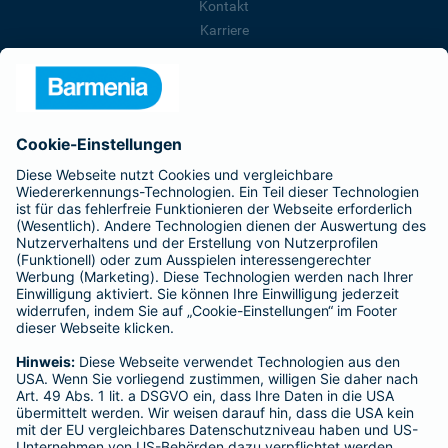
Kontakt
Karriere
Presse
Unternehmen
Anfahrt
Affiliate-Partner werden
Barmenia ist Teil der BarmeniaGothaer
BELIEBTE SEITEN
Kranken-Zusatzversicherung
Tierversicherungen
Haftpflichtversicherung
Hausratversicherung
SERVICE
Adresse ändern
Schaden melden
Kilometerstandsmeldung
Serviceübersicht