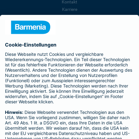
Kontakt
Karriere
Presse
Unternehmen
Anfahrt
Affiliate-Partner werden
Barmenia ist Teil der BarmeniaGothaer
BELIEBTE SEITEN
Kranken-Zusatzversicherung
Tierversicherungen
Haftpflichtversicherung
Hausratversicherung
SERVICE
Adresse ändern
Schaden melden
Kilometerstandsmeldung
Serviceübersicht