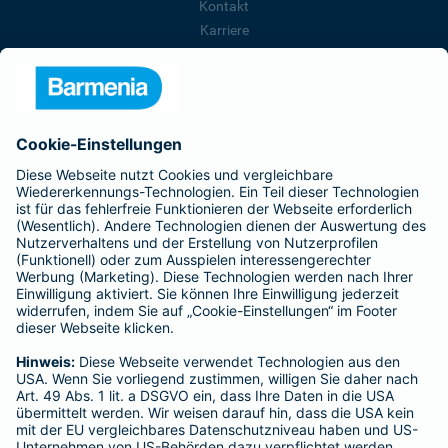
Kontakt
Karriere
Presse
Unternehmen
Anfahrt
Affiliate-Partner werden
Barmenia ist Teil der BarmeniaGothaer
BELIEBTE SEITEN
Kranken-Zusatzversicherung
Tierversicherungen
Haftpflichtversicherung
Hausratversicherung
SERVICE
Adresse ändern
Schaden melden
Kilometerstandsmeldung
Serviceübersicht