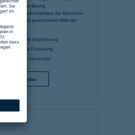
staatlicher Förderung.
Versicherungskompetenz der Barmenia
kombiniert mit persönlicher Hilfe der
Johanniter.
finanzielle Absicherung
staatliche Förderung
Hilfe der Johanniter
mehr Infos