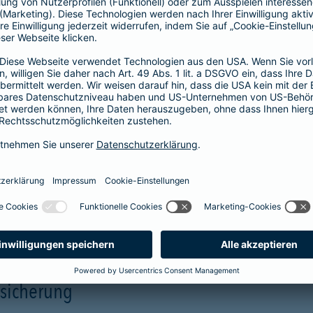
Unterstützung in allen Phasen einer
Pflegesituation.
Hilfe
Unterstützung
mehr Infos
rsicherung