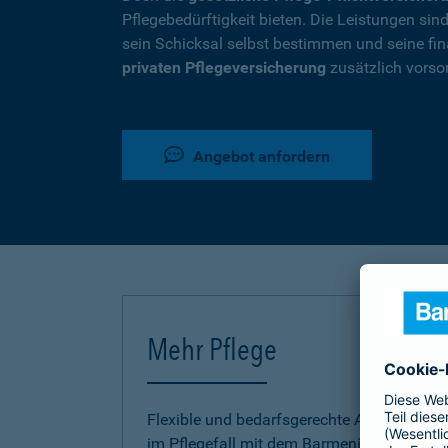
Pflegebedürftigkeit bieten. Die Leistungen si
sein Schicksal selbst bestimmen und seine fina
privaten Pflegeversicherung
zusätzlich vorso
Angebot anfordern
Mehr Pflege
Flexible und bedarfsgerechte Absicherung
im Pflegefall mit dem Barmenia Pflege-