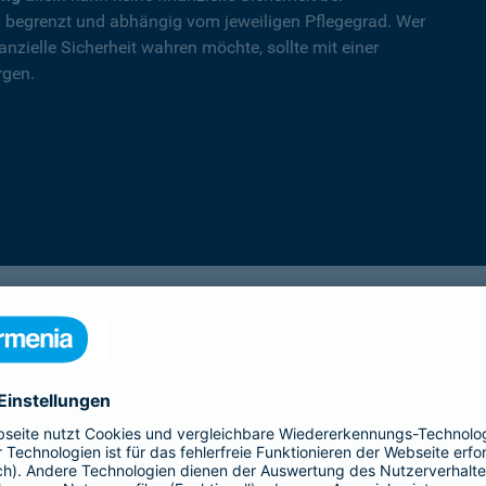
nd begrenzt und abhängig vom jeweiligen Pflegegrad. Wer
nzielle Sicherheit wahren möchte, sollte mit einer
rgen.
PflegeSofort
Ein erster Schritt in Richtung Pflegeab­
sicherung: Praktische Hilfe und