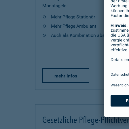
Monatsgeld:
Mehr Pflege Stationär
Mehr Pflege Ambulant
Auch als Kombination abschließbar
mehr Infos
Gesetzliche Pflege-Pflichtve