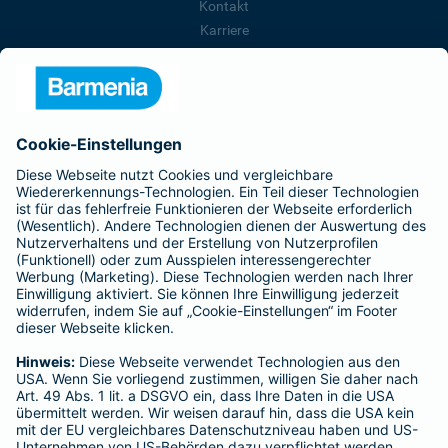
Kontakt
Karriere
Presse
Unternehmen
Anfahrt
Affiliate-Partner werden
Barmenia ist Teil der BarmeniaGothaer
BELIEBTE SEITEN
Kranken-Zusatzversicherung
Tierversicherungen
Haftpflichtversicherung
Hausratversicherung
SERVICE
Adresse ändern
Schaden melden
Kilometerstandsmeldung
Serviceübersicht