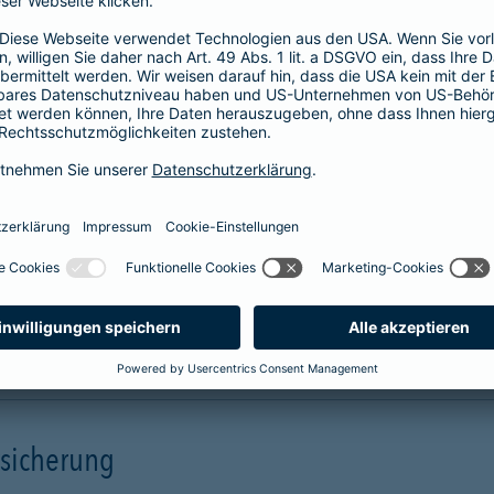
Unterstützung in allen Phasen einer
Pflegesituation.
Hilfe
Unterstützung
mehr Infos
rsicherung