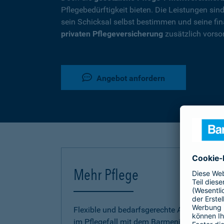
Pflegebedürftigkeit bieten. Die Leistungen si
sein Schicksal selbst bestimmen und seine fina
privaten Pflegeversicherung
zusätzlich vorso
Angebot anfordern
Mehr Pflege
Flexible und bedarfsgerechte Absicherung
im Pflegefall mit dem Barmenia Pflege-