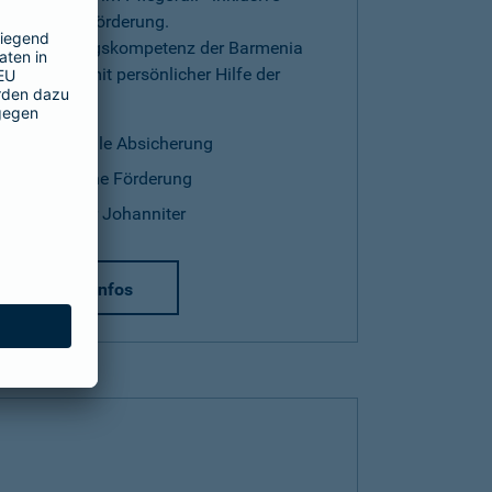
staatlicher Förderung.
Versicherungskompetenz der Barmenia
kombiniert mit persönlicher Hilfe der
Johanniter.
finanzielle Absicherung
staatliche Förderung
Hilfe der Johanniter
mehr Infos