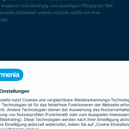
nd begrenzt und abhängig vom jeweiligen Pflegegrad. Wer
nzielle Sicherheit wahren möchte, sollte mit einer
rgen.
PflegeSofort
Ein erster Schritt in Richtung Pflegeab­
sicherung: Praktische Hilfe und