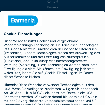
Kontakt
Karriere
Presse
Unternehmen
Anfahrt
Affiliate-Partner werden
Barmenia ist Teil der BarmeniaGothaer
BELIEBTE SEITEN
Kranken-Zusatzversicherung
Tierversicherungen
Haftpflichtversicherung
Hausratversicherung
SERVICE
Adresse ändern
Schaden melden
Kilometerstandsmeldung
Serviceübersicht