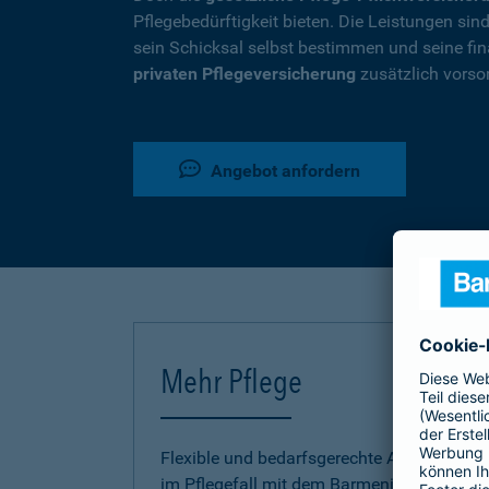
Pflegebedürftigkeit bieten. Die Leistungen si
sein Schicksal selbst bestimmen und seine fina
privaten Pflegeversicherung
zusätzlich vorso
Angebot anfordern
Mehr Pflege
Flexible und bedarfsgerechte Absicherung
im Pflegefall mit dem Barmenia Pflege-