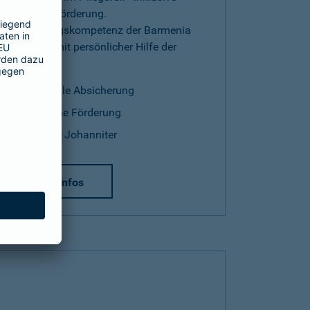
staatlicher Förderung.
Versicherungskompetenz der Barmenia
kombiniert mit persönlicher Hilfe der
Johanniter.
finanzielle Absicherung
staatliche Förderung
Hilfe der Johanniter
mehr Infos