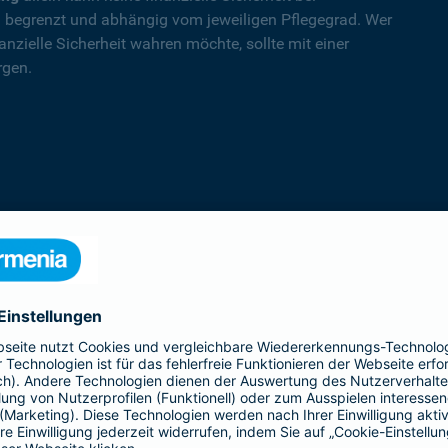
nd begrenzt und abhängig vom jeweiligen Pflegegrad. Wer
nzielle Sicherheit wahren möchte, sollte mit einer
rgen.
PflegeSofort
Ein erster Schritt in Richtung Pflegeab­
sicherung: Praktische Hilfe und