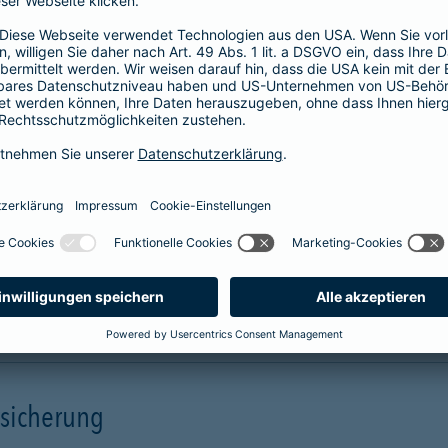
Unterstützung in allen Phasen einer
Pflegesituation.
Hilfe
Unterstützung
mehr Infos
rsicherung