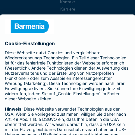
Kontakt
Karriere
Presse
Unternehmen
Anfahrt
Affiliate-Partner werden
Barmenia ist Teil der BarmeniaGothaer
BELIEBTE SEITEN
Kranken-Zusatzversicherung
Tierversicherungen
Haftpflichtversicherung
Hausratversicherung
SERVICE
Adresse ändern
Schaden melden
Kilometerstandsmeldung
Serviceübersicht