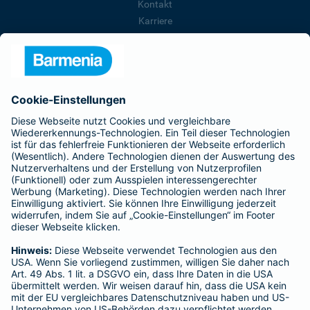
Kontakt
Karriere
Presse
Unternehmen
Anfahrt
Affiliate-Partner werden
Barmenia ist Teil der BarmeniaGothaer
BELIEBTE SEITEN
Kranken-Zusatzversicherung
Tierversicherungen
Haftpflichtversicherung
Hausratversicherung
SERVICE
Adresse ändern
Schaden melden
Kilometerstandsmeldung
Serviceübersicht