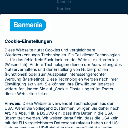
Kontakt
Karriere
Presse
Unternehmen
Anfahrt
Affiliate-Partner werden
Barmenia ist Teil der BarmeniaGothaer
BELIEBTE SEITEN
Kranken-Zusatzversicherung
Tierversicherungen
Haftpflichtversicherung
Hausratversicherung
SERVICE
Adresse ändern
Schaden melden
Kilometerstandsmeldung
Serviceübersicht