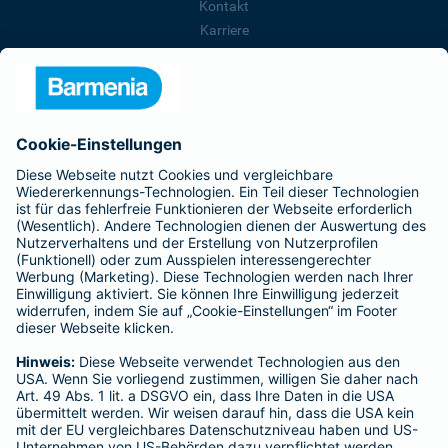
Kontakt
Karriere
Presse
Unternehmen
Anfahrt
Affiliate-Partner werden
Barmenia ist Teil der BarmeniaGothaer
BELIEBTE SEITEN
Kranken-Zusatzversicherung
Tierversicherungen
Haftpflichtversicherung
Hausratversicherung
SERVICE
Adresse ändern
Schaden melden
Kilometerstandsmeldung
Serviceübersicht