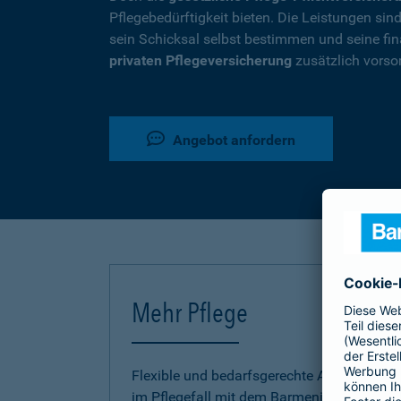
Pflegebedürftigkeit bieten. Die Leistungen si
sein Schicksal selbst bestimmen und seine fina
privaten Pflegeversicherung
zusätzlich vorso
Angebot anfordern
Mehr Pflege
Flexible und bedarfsgerechte Absicherung
im Pflegefall mit dem Barmenia Pflege-