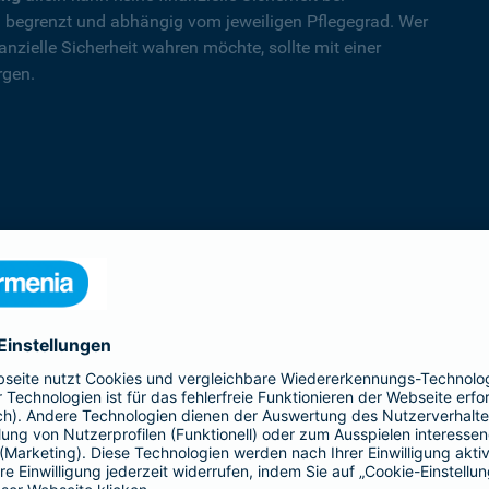
nd begrenzt und abhängig vom jeweiligen Pflegegrad. Wer
nzielle Sicherheit wahren möchte, sollte mit einer
rgen.
PflegeSofort
Ein erster Schritt in Richtung Pflegeab­
sicherung: Praktische Hilfe und