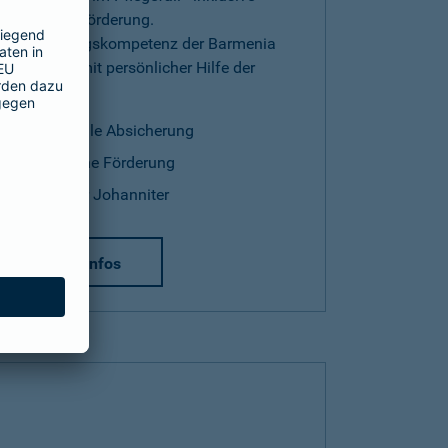
staatlicher Förderung.
Versicherungskompetenz der Barmenia
kombiniert mit persönlicher Hilfe der
Johanniter.
finanzielle Absicherung
staatliche Förderung
Hilfe der Johanniter
mehr Infos