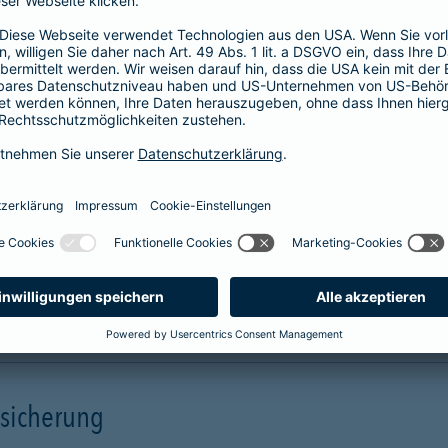
Unterstützung in allen Phasen einer
Pflegesituation.
Hilfe
Unterstützung
mehr Infos
rsicherung