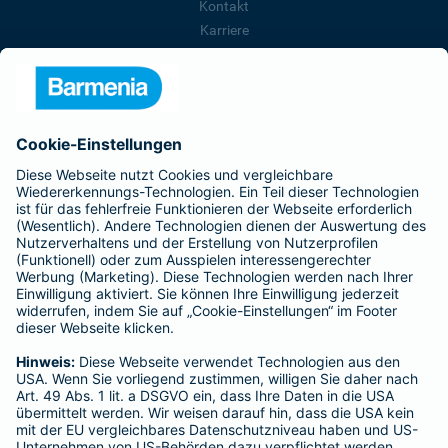
Kontakt
Karriere
Presse
Unternehmen
Anfahrt
Affiliate-Partner werden
Barmenia ist Teil der BarmeniaGothaer
BELIEBTE SEITEN
Kranken-Zusatzversicherung
Tierversicherungen
Haftpflichtversicherung
Hausratversicherung
SERVICE
Adresse ändern
Schaden melden
Kilometerstandsmeldung
Serviceübersicht