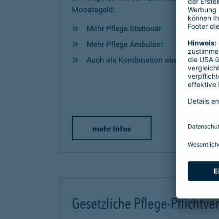
Monatsgeld:
Mehr Pflege Stationär
Mehr Pflege Ambulant
Auch als Kombination abschließbar
mehr Infos
Gesetzliche Pflege-Pflichtve