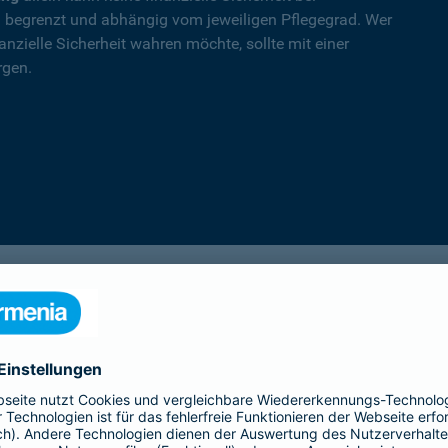
nd begrenzt und abhängig vom jeweiligen Pflegegrad. Wer
nzielle Sicherheit wahren möchte, sollte mit einer
rgen.
PflegeSofort
Ein erster Schritt in Richtung Pflegeab­
sicherung: Praktische Hilfe und