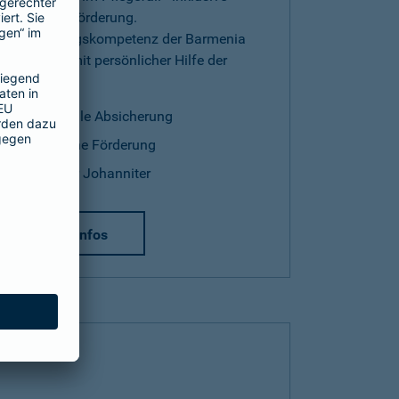
staatlicher Förderung.
Versicherungskompetenz der Barmenia
kombiniert mit persönlicher Hilfe der
Johanniter.
finanzielle Absicherung
staatliche Förderung
Hilfe der Johanniter
mehr Infos