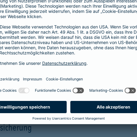
Unterstützung in allen Phasen einer
Pflegesituation.
Hilfe
Unterstützung
mehr Infos
rsicherung