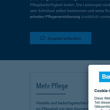
Pflegebedürftigkeit bieten. Die Leistungen si
sein Schicksal selbst bestimmen und seine fina
privaten Pflegeversicherung
zusätzlich vorso
Angebot anfordern
Mehr Pflege
Flexible und bedarfsgerechte Absicherung
im Pflegefall mit dem Barmenia Pflege-