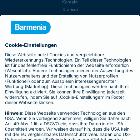
Kontakt
Karriere
Presse
Unternehmen
Anfahrt
Affiliate-Partner werden
Barmenia ist Teil der BarmeniaGothaer
BELIEBTE SEITEN
Kranken-Zusatzversicherung
Tierversicherungen
Haftpflichtversicherung
Hausratversicherung
SERVICE
Adresse ändern
Schaden melden
Kilometerstandsmeldung
Serviceübersicht