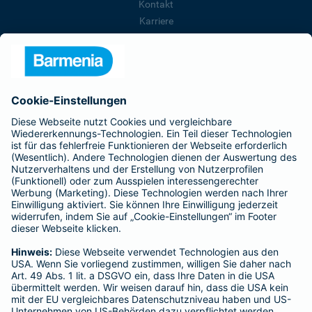
Kontakt
Karriere
Presse
Unternehmen
Anfahrt
Affiliate-Partner werden
Barmenia ist Teil der BarmeniaGothaer
BELIEBTE SEITEN
Kranken-Zusatzversicherung
Tierversicherungen
Haftpflichtversicherung
Hausratversicherung
SERVICE
Adresse ändern
Schaden melden
Kilometerstandsmeldung
Serviceübersicht