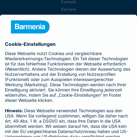
Kontakt
Karriere
Presse
Unternehmen
Anfahrt
Affiliate-Partner werden
Barmenia ist Teil der BarmeniaGothaer
BELIEBTE SEITEN
Kranken-Zusatzversicherung
Tierversicherungen
Haftpflichtversicherung
Hausratversicherung
SERVICE
Adresse ändern
Schaden melden
Kilometerstandsmeldung
Serviceübersicht