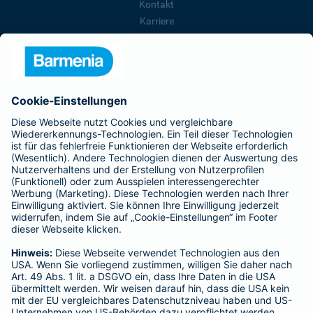
Kontakt
Karriere
Presse
Unternehmen
Anfahrt
Affiliate-Partner werden
Barmenia ist Teil der BarmeniaGothaer
BELIEBTE SEITEN
Kranken-Zusatzversicherung
Tierversicherungen
Haftpflichtversicherung
Hausratversicherung
SERVICE
Adresse ändern
Schaden melden
Kilometerstandsmeldung
Serviceübersicht