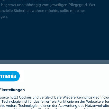
nd begrenzt und abhängig vom jeweiligen Pflegegrad. Wer
nzielle Sicherheit wahren möchte, sollte mit einer
rgen.
PflegeSofort
Ein erster Schritt in Richtung Pflegeab­
sicherung: Praktische Hilfe und