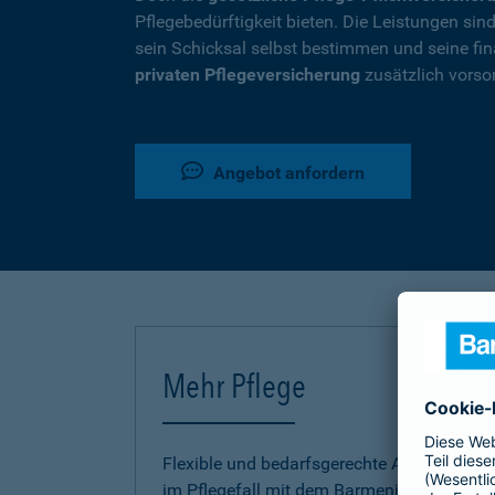
Pflegebedürftigkeit bieten. Die Leistungen si
sein Schicksal selbst bestimmen und seine fina
privaten Pflegeversicherung
zusätzlich vorso
Angebot anfordern
Mehr Pflege
Flexible und bedarfsgerechte Absicherung
im Pflegefall mit dem Barmenia Pflege-