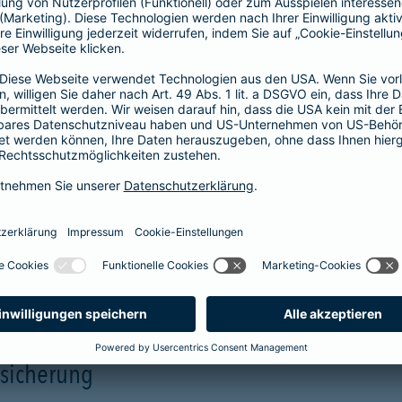
Unterstützung in allen Phasen einer
Pflegesituation.
Hilfe
Unterstützung
mehr Infos
rsicherung