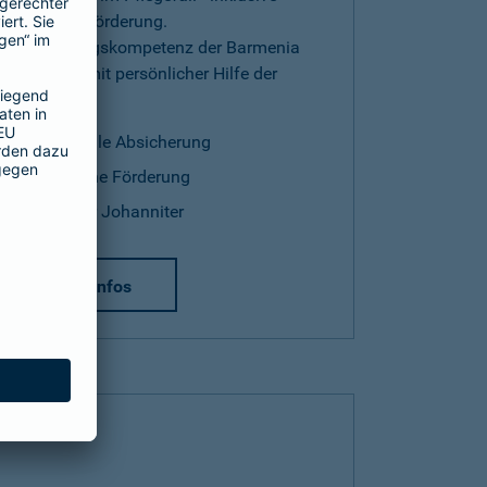
staatlicher Förderung.
Versicherungskompetenz der Barmenia
kombiniert mit persönlicher Hilfe der
Johanniter.
finanzielle Absicherung
staatliche Förderung
Hilfe der Johanniter
mehr Infos