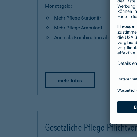
Monatsgeld:
Mehr Pflege Stationär
Mehr Pflege Ambulant
Auch als Kombination abschließbar
mehr Infos
Gesetzliche Pflege-Pflichtve