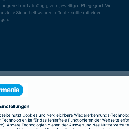
nd begrenzt und abhängig vom jeweiligen Pflegegrad. Wer
nzielle Sicherheit wahren möchte, sollte mit einer
rgen.
PflegeSofort
Ein erster Schritt in Richtung Pflegeab­
sicherung: Praktische Hilfe und