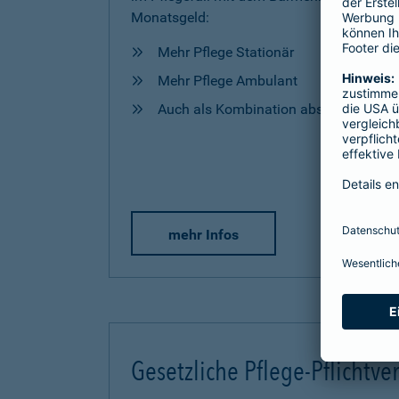
Monatsgeld:
Mehr Pflege Stationär
Mehr Pflege Ambulant
Auch als Kombination abschließbar
mehr Infos
Gesetzliche Pflege-Pflichtve