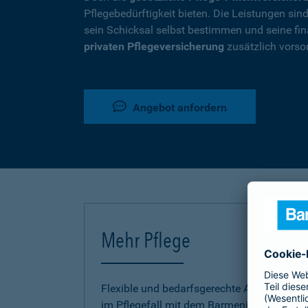
Pflegebedürftigkeit bieten. Die Leistungen si
sein Schicksal selbst bestimmen und seine fina
privaten Pflegeversicherung
zusätzlich vorso
Angebot anfordern
Mehr Pflege
Flexible und bedarfsgerechte Absicherung
im Pflegefall mit dem Barmenia Pflege-