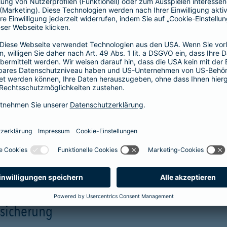
Unterstützung in allen Phasen einer
Pflegesituation.
Hilfe
Unterstützung
mehr Infos
rsicherung