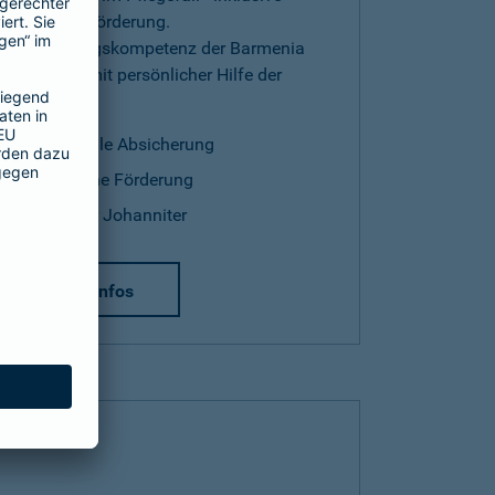
staatlicher Förderung.
Versicherungskompetenz der Barmenia
kombiniert mit persönlicher Hilfe der
Johanniter.
finanzielle Absicherung
staatliche Förderung
Hilfe der Johanniter
mehr Infos