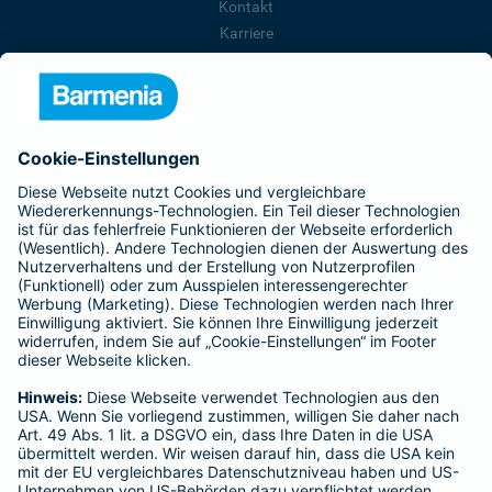
Kontakt
Karriere
Presse
Unternehmen
Anfahrt
Affiliate-Partner werden
Barmenia ist Teil der BarmeniaGothaer
BELIEBTE SEITEN
Kranken-Zusatzversicherung
Tierversicherungen
Haftpflichtversicherung
Hausratversicherung
SERVICE
Adresse ändern
Schaden melden
Kilometerstandsmeldung
Serviceübersicht