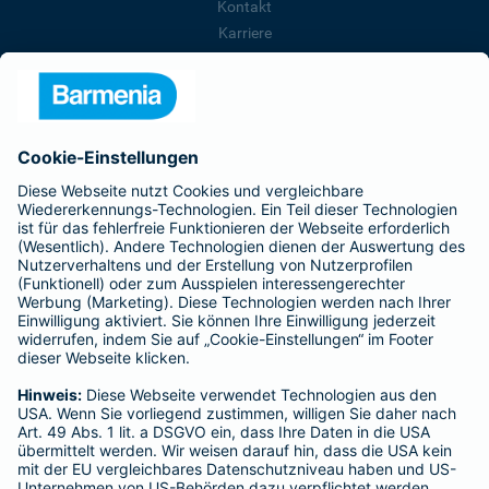
Kontakt
Karriere
Presse
Unternehmen
Anfahrt
Affiliate-Partner werden
Barmenia ist Teil der BarmeniaGothaer
BELIEBTE SEITEN
Kranken-Zusatzversicherung
Tierversicherungen
Haftpflichtversicherung
Hausratversicherung
SERVICE
Adresse ändern
Schaden melden
Kilometerstandsmeldung
Serviceübersicht