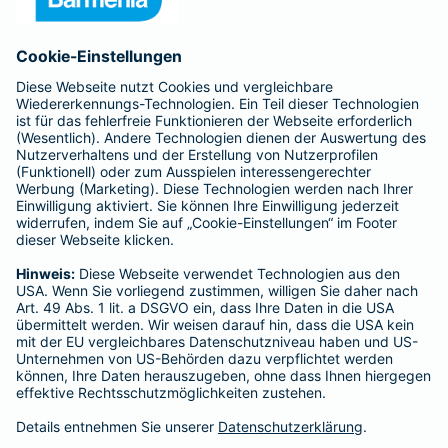
Anfahrt
Affiliate-Partner werden
Barmenia ist Teil der BarmeniaGothaer
BELIEBTE SEITEN
Kranken-Zusatzversicherung
Tierversicherungen
Haftpflichtversicherung
Hausratversicherung
SERVICE
Adresse ändern
Schaden melden
Kilometerstandsmeldung
Serviceübersicht