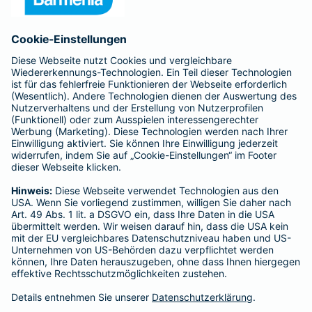
Anfahrt
Affiliate-Partner werden
Barmenia ist Teil der BarmeniaGothaer
BELIEBTE SEITEN
Kranken-Zusatzversicherung
Tierversicherungen
Haftpflichtversicherung
Hausratversicherung
SERVICE
Adresse ändern
Schaden melden
Kilometerstandsmeldung
Serviceübersicht