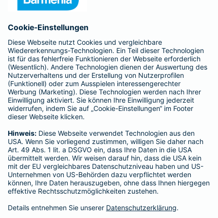
Anfahrt
Affiliate-Partner werden
Barmenia ist Teil der BarmeniaGothaer
BELIEBTE SEITEN
Kranken-Zusatzversicherung
Tierversicherungen
Haftpflichtversicherung
Hausratversicherung
SERVICE
Adresse ändern
Schaden melden
Kilometerstandsmeldung
Serviceübersicht