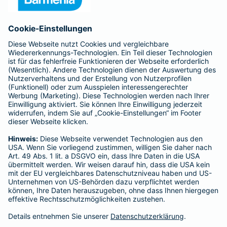
Anfahrt
Affiliate-Partner werden
Barmenia ist Teil der BarmeniaGothaer
BELIEBTE SEITEN
Kranken-Zusatzversicherung
Tierversicherungen
Haftpflichtversicherung
Hausratversicherung
SERVICE
Adresse ändern
Schaden melden
Kilometerstandsmeldung
Serviceübersicht