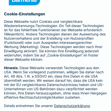
Anfahrt
Affiliate-Partner werden
Barmenia ist Teil der BarmeniaGothaer
BELIEBTE SEITEN
Kranken-Zusatzversicherung
Tierversicherungen
Haftpflichtversicherung
Hausratversicherung
SERVICE
Adresse ändern
Schaden melden
Kilometerstandsmeldung
Serviceübersicht