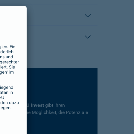
rsicherung
SBU Invest
gibt Ihren
herheit und die Möglichkeit, die Potenziale
en.