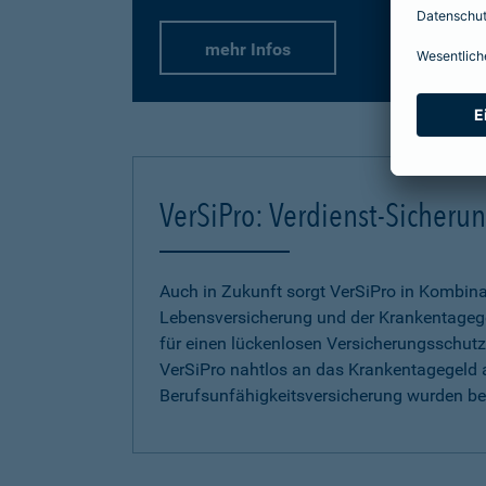
mehr Infos
VerSiPro: Verdienst-Sicher
Auch in Zukunft sorgt VerSiPro in Kombin
Lebensversicherung und der Krankentageg
für einen lückenlosen Versicherungsschutz.
VerSiPro nahtlos an das Krankentagegeld 
Berufsunfähigkeitsversicherung wurden b