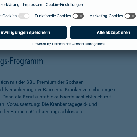
mehr Infos
ungs-Programm
ation mit der SBU Premium der Gothaer
eldversicherung der Barmenia Krankenversicherungen
 Denn die Berufsunfähigkeitsrente schließt sich mit
an. Voraussetzung: Die Krankentagegeld- und
ei der BarmeniaGothaer abgeschlossen.