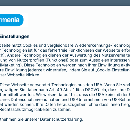
nfähigkeitsversicherung?
 für eine Berufsunfähigkeit?
SBU Invest
remium
bietet eine
Die Berufsunfähigkeitsve
herung fürs Leben. Jetzt
Kund*innen finanzielle Sic
lassigen Preis-
der Kapitalmärkte zu nutz