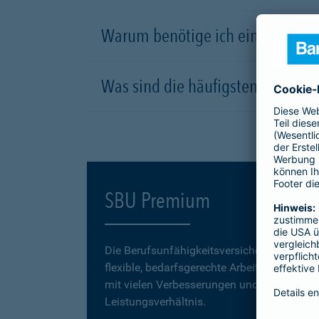
Warum benötige ich eine Berufsu
Was sind die häufigsten Ursachen
SBU Premium
Die Berufsunfähigkeitsversicherung
SBU P
flexible, bedarfsgerechte Arbeitskraftabsic
mit vielen Verbesserungen und einem erstk
Leistungsverhältnis.