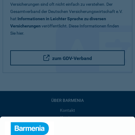
Versicherungen sind oft nicht einfach zu verstehen. Der
Gesamtverband der Deutschen Versicherungswirtschaft e.V.
hat
Informationen in Leichter Sprache zu diversen
Versicherungen
veröffentlicht. Diese Informationen finden
Sie hier.
zum GDV-Verband
ÜBER BARMENIA
Kontakt
Karriere
Presse
Unternehmen