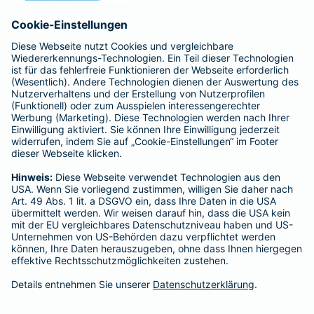
Anfahrt
Affiliate-Partner werden
Barmenia ist Teil der BarmeniaGothaer
BELIEBTE SEITEN
Kranken-Zusatzversicherung
Tierversicherungen
Haftpflichtversicherung
Hausratversicherung
SERVICE
Adresse ändern
Schaden melden
Kilometerstandsmeldung
Serviceübersicht