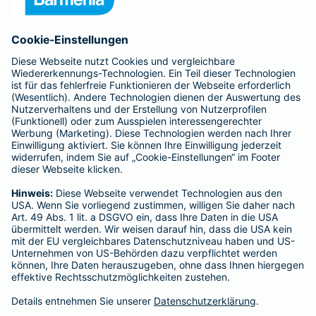
Anfahrt
Affiliate-Partner werden
Barmenia ist Teil der BarmeniaGothaer
BELIEBTE SEITEN
Kranken-Zusatzversicherung
Tierversicherungen
Haftpflichtversicherung
Hausratversicherung
SERVICE
Adresse ändern
Schaden melden
Kilometerstandsmeldung
Serviceübersicht