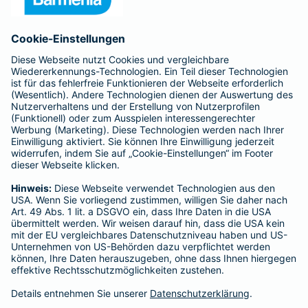
Anfahrt
Affiliate-Partner werden
Barmenia ist Teil der BarmeniaGothaer
BELIEBTE SEITEN
Kranken-Zusatzversicherung
Tierversicherungen
Haftpflichtversicherung
Hausratversicherung
SERVICE
Adresse ändern
Schaden melden
Kilometerstandsmeldung
Serviceübersicht