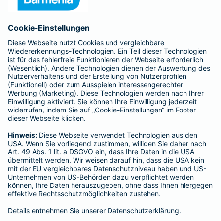
Anfahrt
Affiliate-Partner werden
Barmenia ist Teil der BarmeniaGothaer
BELIEBTE SEITEN
Kranken-Zusatzversicherung
Tierversicherungen
Haftpflichtversicherung
Hausratversicherung
SERVICE
Adresse ändern
Schaden melden
Kilometerstandsmeldung
Serviceübersicht