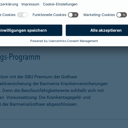
mehr Infos
ungs-Programm
ation mit der SBU Premium der Gothaer
eldversicherung der Barmenia Krankenversicherungen
 Denn die Berufsunfähigkeitsrente schließt sich mit
an. Voraussetzung: Die Krankentagegeld- und
ei der BarmeniaGothaer abgeschlossen.