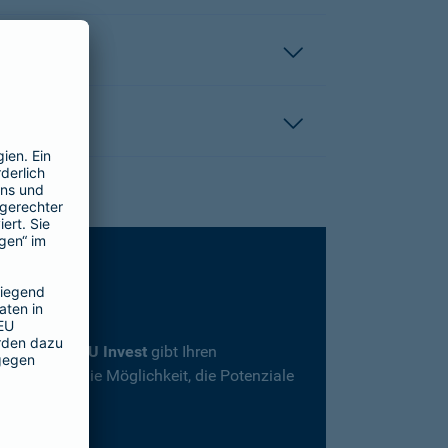
rsicherung
SBU Invest
gibt Ihren
herheit und die Möglichkeit, die Potenziale
en.