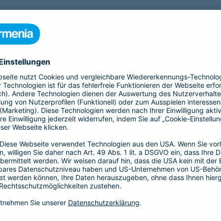
nfähigkeitsversicherung?
 für eine Berufsunfähigkeit?
SBU Invest
remium
bietet eine
Die Berufsunfähigkeitsve
herung fürs Leben. Jetzt
Kund*innen finanzielle Sic
lassigen Preis-
der Kapitalmärkte zu nutz