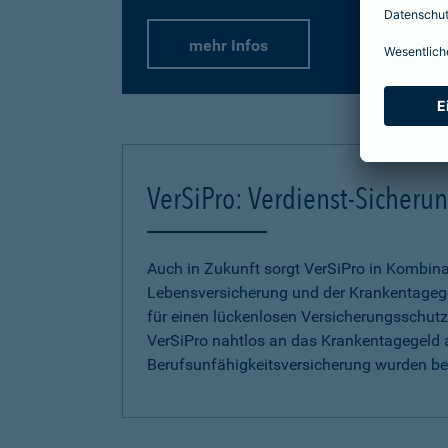
mehr Infos
VerSiPro: Verdienst-Sicher
Auch in Zukunft sorgt VerSiPro in Kombin
Lebensversicherung und der Krankentageg
für einen lückenlosen Versicherungsschutz.
VerSiPro nahtlos an das Krankentagegeld 
Berufsunfähigkeitsversicherung wurden b