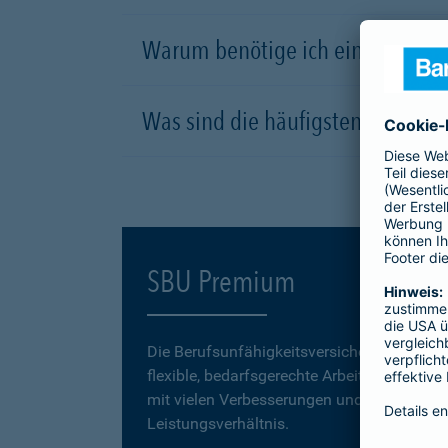
Warum benötige ich eine Berufsu
Was sind die häufigsten Ursachen
SBU Premium
Die Berufsunfähigkeitsversicherung
SBU P
flexible, bedarfsgerechte Arbeitskraftabsic
mit vielen Verbesserungen und einem erstk
Leistungsverhältnis.