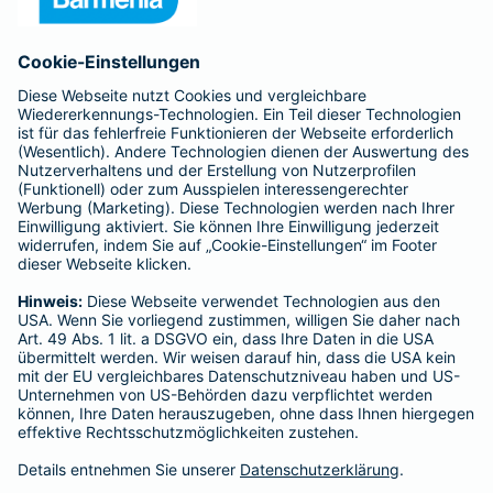
Anfahrt
Affiliate-Partner werden
Barmenia ist Teil der BarmeniaGothaer
BELIEBTE SEITEN
Kranken-Zusatzversicherung
Tierversicherungen
Haftpflichtversicherung
Hausratversicherung
SERVICE
Adresse ändern
Schaden melden
Kilometerstandsmeldung
Serviceübersicht