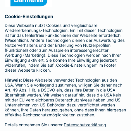
Anfahrt
Affiliate-Partner werden
Barmenia ist Teil der BarmeniaGothaer
BELIEBTE SEITEN
Kranken-Zusatzversicherung
Tierversicherungen
Haftpflichtversicherung
Hausratversicherung
SERVICE
Adresse ändern
Schaden melden
Kilometerstandsmeldung
Serviceübersicht