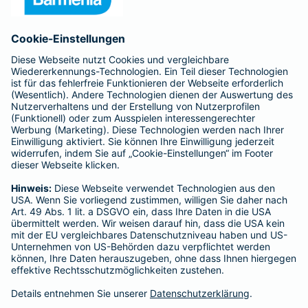
Anfahrt
Affiliate-Partner werden
Barmenia ist Teil der BarmeniaGothaer
BELIEBTE SEITEN
Kranken-Zusatzversicherung
Tierversicherungen
Haftpflichtversicherung
Hausratversicherung
SERVICE
Adresse ändern
Schaden melden
Kilometerstandsmeldung
Serviceübersicht