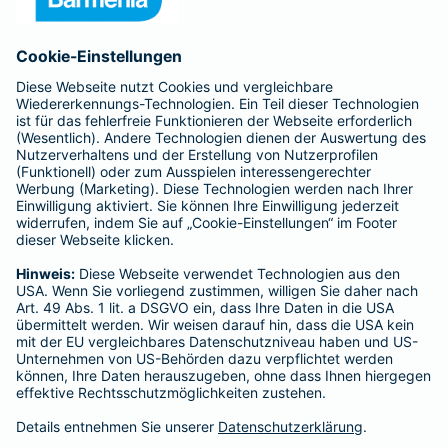
Anfahrt
Affiliate-Partner werden
Barmenia ist Teil der BarmeniaGothaer
BELIEBTE SEITEN
Kranken-Zusatzversicherung
Tierversicherungen
Haftpflichtversicherung
Hausratversicherung
SERVICE
Adresse ändern
Schaden melden
Kilometerstandsmeldung
Serviceübersicht